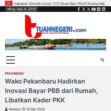
Skip
Mampu
Polsek Kandis dan Petani Bersinergi, Jaga Jagung Tetap T
Ming, Agu 9, 2026
to
Facebook
Twitter
Instagram
Youtube
VK
Link
content
PEKANBARU
Wako Pekanbaru Hadirkan
Inovasi Bayar PBB dari Rumah,
Libatkan Kader PKK
Redaksi
19 Mei 2026