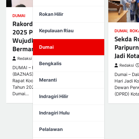
Rokan Hilir
DUMAI
Rakorda BAZNAS se-Riau
2025 Perkuat Komitmen
Kepulauan Riau
DUMAI
,
ROKA
Sekda Ro
Wujudkan Asta Cita Riau
Paripurn
Bermarwah
Dumai
Jadi Kot
Redaksi
8 Oktober 2025
Bengkalis
Redaksi
DUMAI – Badan Amil Zakat Nasional
(BAZNAS) se-Provinsi Riau menggelar
Dumai – Da
Meranti
Rapat Koordinasi Daerah (Rakorda)
Hari Jadi K
Tahun 2025 dengan BAZNAS Kota
Dewan Perw
Dumai…
(DPRD) Kot
Indragiri Hilir
Indragiri Hulu
Pelalawan