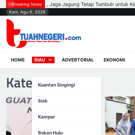
Skip
gung Tetap Tumbuh untuk Ketahanan Pangan
Wali Kota 
Breaking News
Kam, Agu 6, 2026
to
content
HOME
RIAU
ADVERTORIAL
EKONOMI
Kategori:
Dumai
Kuantan Singingi
Siak
Kampar
Rokan Hulu