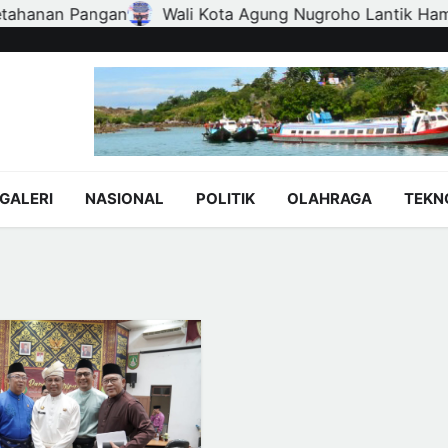
Agung Nugroho Lantik Hampir Seribu Ketua RT, RW, dan P
GALERI
NASIONAL
POLITIK
OLAHRAGA
TEKN