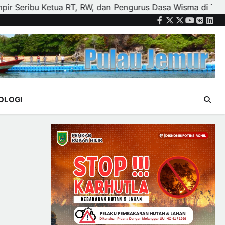
engurus Dasa Wisma di Tujuh Kecamatan
Polisi dan Pe
Facebook
Twitter
Instagram
Youtube
VK
Link
OLOGI