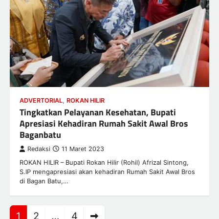
ADVERTORIAL
,
ROKAN HILIR
Tingkatkan Pelayanan Kesehatan, Bupati
Apresiasi Kehadiran Rumah Sakit Awal Bros
Baganbatu
Redaksi
11 Maret 2023
ROKAN HILIR – Bupati Rokan Hilir (Rohil) Afrizal Sintong,
S.IP mengapresiasi akan kehadiran Rumah Sakit Awal Bros
di Bagan Batu,…
Paginasi
1
2
…
4