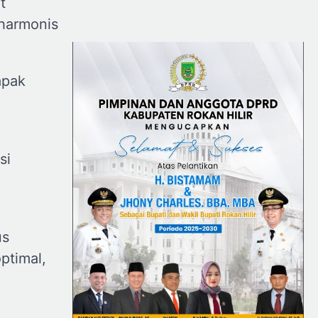
t
harmonis
apak
si
us
ptimal,