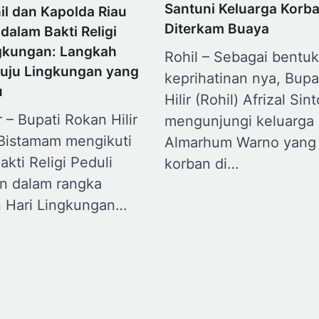
Santuni Keluarga Korb
il dan Kapolda Riau
Diterkam Buaya
 dalam Bakti Religi
ngkungan: Langkah
Rohil – Sebagai bentuk
uju Lingkungan yang
keprihatinan nya, Bupa
u
Hilir (Rohil) Afrizal Sin
r – Bupati Rokan Hilir
mengunjungi keluarga
 Bistamam mengikuti
Almarhum Warno yang 
akti Religi Peduli
korban di…
n dalam rangka
n Hari Lingkungan…