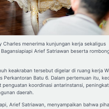
y Charles menerima kunjungan kerja sekaligus
PI Bagansiapiapi Arief Satriawan beserta rombon
h keakraban tersebut digelar di ruang kerja W
ks Perkantoran Batu 6. Dalam pertemuan itu, ke
t penguatan koordinasi antarinstansi, peningka
ngunan daerah.
piapi, Arief Satriawan, menyampaikan bahwa pih