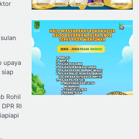
ktor
usulan
p upaya
 siap
b Rohil
 DPR RI
iapiapi