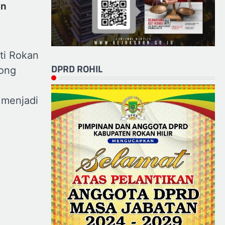
an
ti Rokan
DPRD ROHIL
tong
menjadi