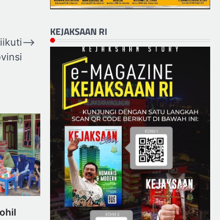
KEJAKSAAN RI
ikuti
⟶
vinsi
ohil