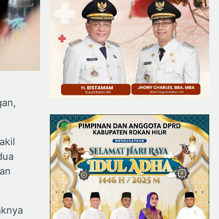
gan,
akil
dua
tan
aknya