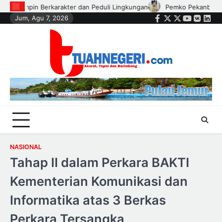
Skip
Pemko Pekanbaru Salurkan Bantuan Perlengkapan Sekolah
Jum, Agu 7, 2026
to
Facebook
Twitter
Instagram
Youtube
VK
Link
content
NASIONAL
Tahap II dalam Perkara BAKTI
Kementerian Komunikasi dan
Informatika atas 3 Berkas
Perkara Tersangka