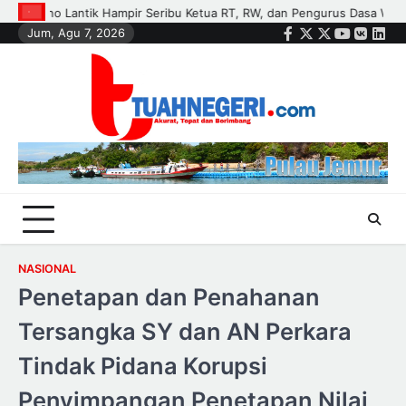
Skip
engurus Dasa Wisma di Tujuh Kecamatan
Polisi dan Petani di Kandi
Jum, Agu 7, 2026
to
Facebook
Twitter
Instagram
Youtube
VK
Link
content
NASIONAL
Penetapan dan Penahanan
Tersangka SY dan AN Perkara
Tindak Pidana Korupsi
Penyimpangan Penetapan Nilai