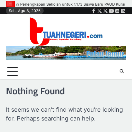
Skip
Siswa Baru PAUD Kurang Mampu
Polsek Kandis dan Petani Bersiner
Sab, Agu 8, 2026
to
Facebook
Twitter
Instagram
Youtube
VK
Link
content
Nothing Found
It seems we can’t find what you’re looking
for. Perhaps searching can help.