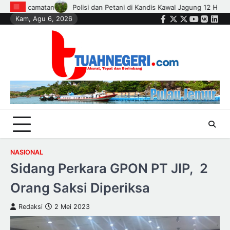
Skip
ung 12 Hektare, Ikhtiar Menjaga Ketahanan Pangan
KKIH Gelar Upgra
Kam, Agu 6, 2026
to
Facebook
Twitter
Instagram
Youtube
VK
Link
content
NASIONAL
Sidang Perkara GPON PT JIP, 2
Orang Saksi Diperiksa
Redaksi
2 Mei 2023