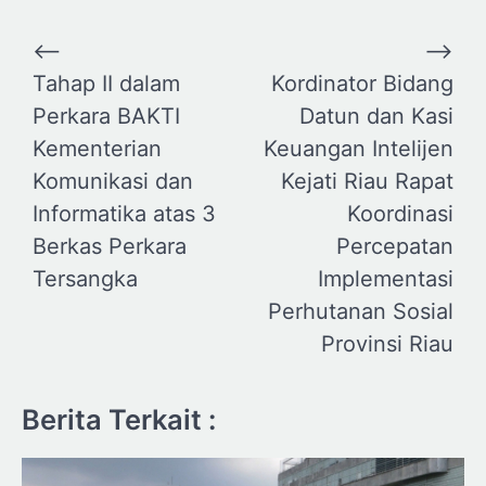
Navigasi
⟵
⟶
pos
Tahap II dalam
Kordinator Bidang
Perkara BAKTI
Datun dan Kasi
Kementerian
Keuangan Intelijen
Komunikasi dan
Kejati Riau Rapat
Informatika atas 3
Koordinasi
Berkas Perkara
Percepatan
Tersangka
Implementasi
Perhutanan Sosial
Provinsi Riau
Berita Terkait :