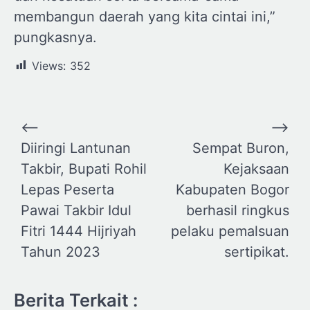
membangun daerah yang kita cintai ini,”
pungkasnya.
Views:
352
Navigasi
⟵
⟶
pos
Diiringi Lantunan
Sempat Buron,
Takbir, Bupati Rohil
Kejaksaan
Lepas Peserta
Kabupaten Bogor
Pawai Takbir Idul
berhasil ringkus
Fitri 1444 Hijriyah
pelaku pemalsuan
Tahun 2023
sertipikat.
Berita Terkait :