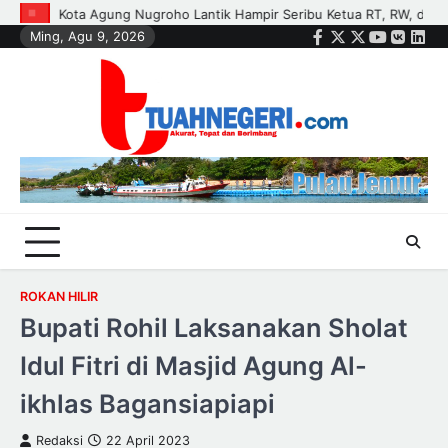
Skip
RW, dan Pengurus Dasa Wisma di Tujuh Kecamatan
Polisi dan Petani
Ming, Agu 9, 2026
to
Facebook
Twitter
Instagram
Youtube
VK
Link
content
ROKAN HILIR
Bupati Rohil Laksanakan Sholat
Idul Fitri di Masjid Agung Al-
ikhlas Bagansiapiapi
Redaksi
22 April 2023