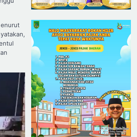
inggu
Menurut
nyatakan,
entul
tan