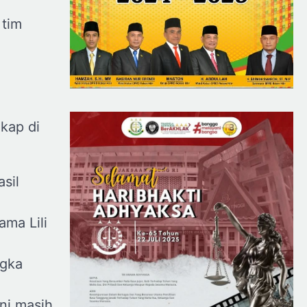
 tim
gkap di
sil
ama Lili
ngka
ni masih