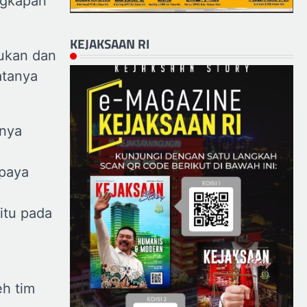
ngkapan
KEJAKSAAN RI
kukan dan
atanya
lnya
upaya
itu pada
eh tim