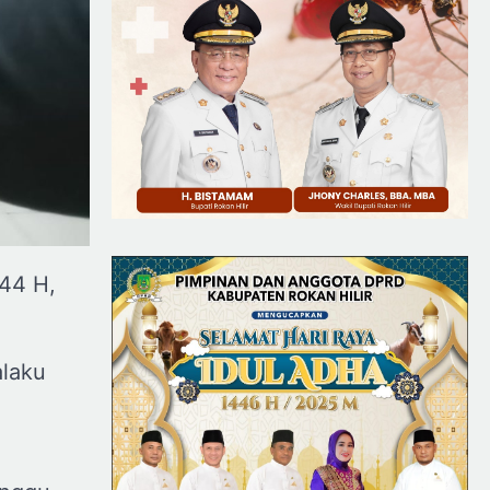
444 H,
alaku