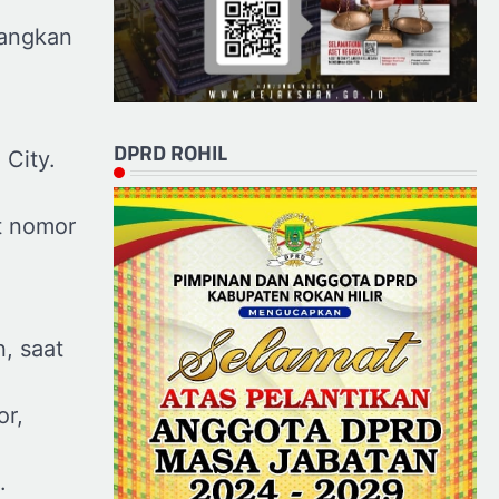
dangkan
DPRD ROHIL
 City.
t nomor
, saat
or,
.