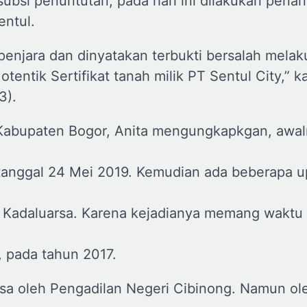
asubsi penuntutan, pada hari ini dilakukan pena
entul.
enjara dan dinyatakan terbukti bersalah mela
otentik Sertifikat tanah milik PT Sentul City,” k
3).
Kabupaten Bogor, Anita mengungkapkgan, awa
i tanggal 24 Mei 2019. Kemudian ada beberapa 
 Kadaluarsa. Karena kejadianya memang waktu 
, pada tahun 2017.
arsa oleh Pengadilan Negeri Cibinong. Namun ol