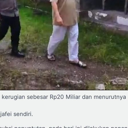
 kerugian sebesar Rp20 Miliar dan menurutnya
afei sendiri.