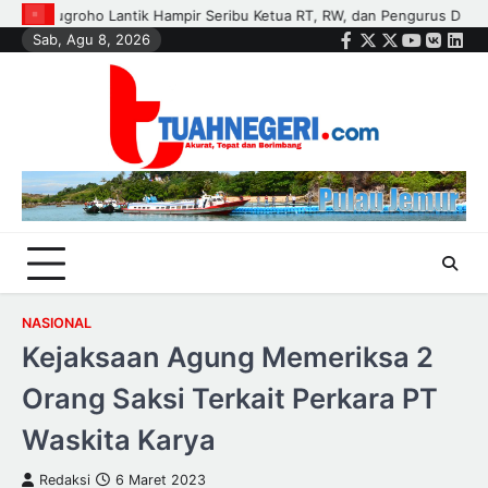
Skip
gurus Dasa Wisma di Tujuh Kecamatan
Polisi dan Petani di Kandis 
Sab, Agu 8, 2026
to
Facebook
Twitter
Instagram
Youtube
VK
Link
content
NASIONAL
Kejaksaan Agung Memeriksa 2
Orang Saksi Terkait Perkara PT
Waskita Karya
Redaksi
6 Maret 2023