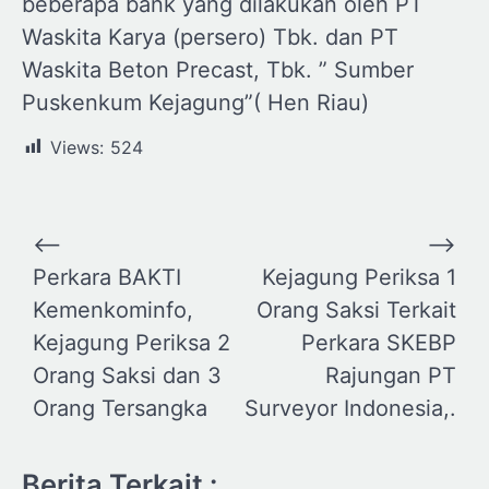
beberapa bank yang dilakukan oleh PT
Waskita Karya (persero) Tbk. dan PT
Waskita Beton Precast, Tbk. ” Sumber
Puskenkum Kejagung”( Hen Riau)
Views:
524
Navigasi
⟵
⟶
pos
Perkara BAKTI
Kejagung Periksa 1
Kemenkominfo,
Orang Saksi Terkait
Kejagung Periksa 2
Perkara SKEBP
Orang Saksi dan 3
Rajungan PT
Orang Tersangka
Surveyor Indonesia,.
Berita Terkait :