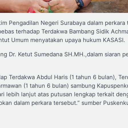
kim Pengadilan Negeri Surabaya dalam perkara 
bebas terhadap Terdakwa Bambang Sidik Achma
untut Umum menyatakan upaya hukum KASASI.
g Dr. Ketut Sumedana SH.MH.,dalam siaran pe
ap Terdakwa Abdul Haris (1 tahun 6 bulan), Te
darmawan (1 tahun 6 bulan) sambung Kapuspen
lebih lanjut atas putusan lengkap terkait den
pkan dalam perkara tersebut.” sumber Pusken