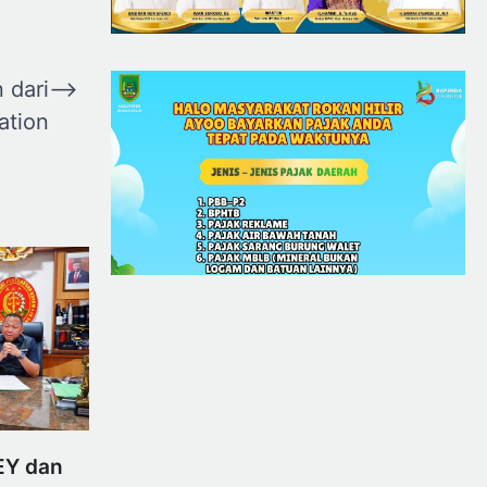
 dari
⟶
ation
EY dan