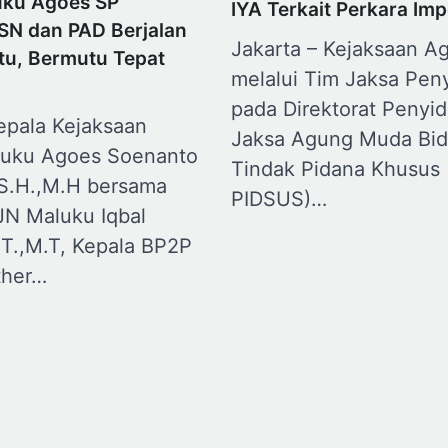
luku Agoes SP
IYA Terkait Perkara Imp
SN dan PAD Berjalan
Jakarta – Kejaksaan A
tu, Bermutu Tepat
melalui Tim Jaksa Peny
pada Direktorat Penyid
pala Kejaksaan
Jaksa Agung Muda Bi
luku Agoes Soenanto
Tindak Pidana Khusus
 S.H.,M.H bersama
PIDSUS)…
JN Maluku Iqbal
.T.,M.T, Kepala BP2P
ther…