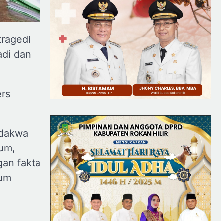
tragedi
di dan
rs
rdakwa
kum,
gan fakta
kum