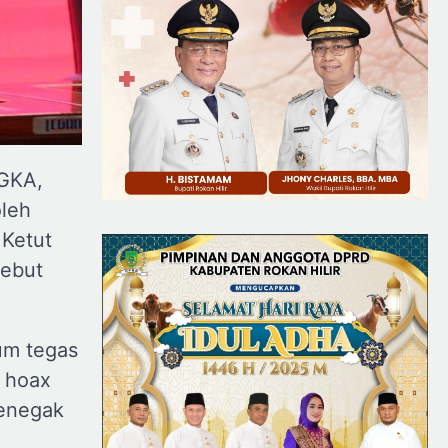
NGKA,
leh
Ketut
sebut
um tegas
n hoax
penegak