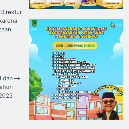
Direktur
 karena
saan
N dan
⟶
Tahun
2023