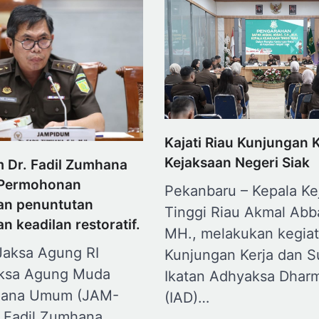
Kajati Riau Kunjungan K
Kejaksaan Negeri Siak
 Dr. Fadil Zumhana
7 Permohonan
Pekanbaru – Kepala Ke
an penuntutan
Tinggi Riau Akmal Abb
n keadilan restoratif.
MH., melakukan kegia
 Jaksa Agung RI
Kunjungan Kerja dan S
aksa Agung Muda
Ikatan Adhyaksa Dharm
idana Umum (JAM-
(IAD)…
. Fadil Zumhana