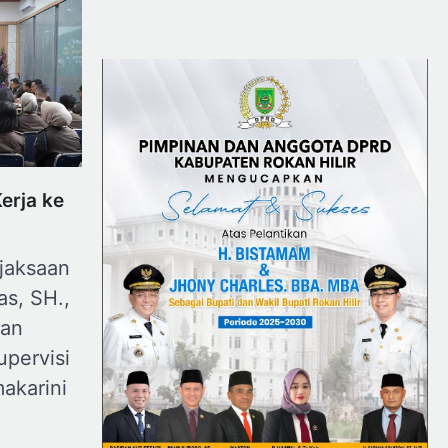
erja ke
jaksaan
as, SH.,
tan
upervisi
akarini