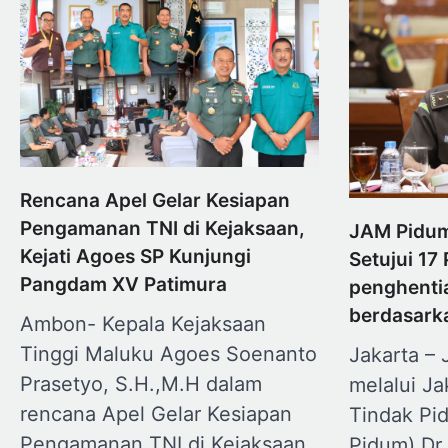
Rencana Apel Gelar Kesiapan
Pengamanan TNI di Kejaksaan,
JAM Pidum
Kejati Agoes SP Kunjungi
Setujui 1
Pangdam XV Patimura
penghenti
berdasarka
Ambon- Kepala Kejaksaan
Tinggi Maluku Agoes Soenanto
Jakarta –
Prasetyo, S.H.,M.H dalam
melalui J
rencana Apel Gelar Kesiapan
Tindak P
Pengamanan TNI di Kejaksaan
Pidum) Dr