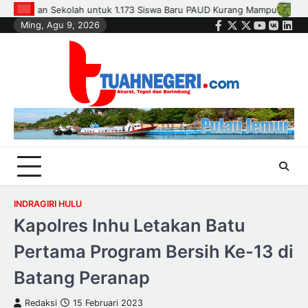
Skip
rang Mampu
Polsek Kandis dan Petani Bersinergi, Jaga Jagung Tet
Ming, Agu 9, 2026
to
Facebook
Twitter
Instagram
Youtube
VK
Link
content
INDRAGIRI HULU
Kapolres Inhu Letakan Batu
Pertama Program Bersih Ke-13 di
Batang Peranap
Redaksi
15 Februari 2023