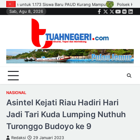
Skip
lsek Kandis dan Petani Bersinergi, Jaga Jagung Tetap Tumbuh untuk K
Sab, Agu 8, 2026
to
Facebook
Twitter
Instagram
Youtube
VK
Link
content
NASIONAL
Asintel Kejati Riau Hadiri Hari
Jadi Tari Kuda Lumping Nuthuh
Turonggo Budoyo ke 9
Redaksi
29 Januari 2023