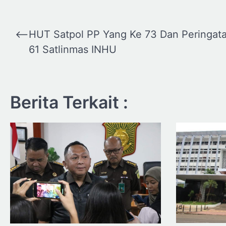
Navigasi
⟵
HUT Satpol PP Yang Ke 73 Dan Peringat
pos
61 Satlinmas INHU
Berita Terkait :