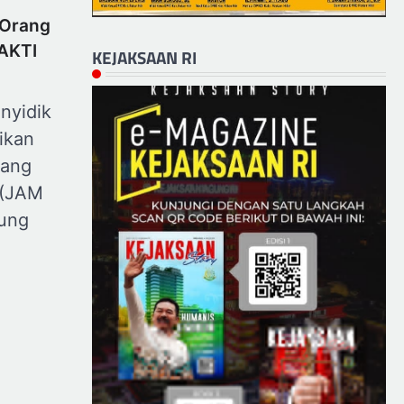
 Orang
BAKTI
KEJAKSAAN RI
nyidik
ikan
dang
 (JAM
ung