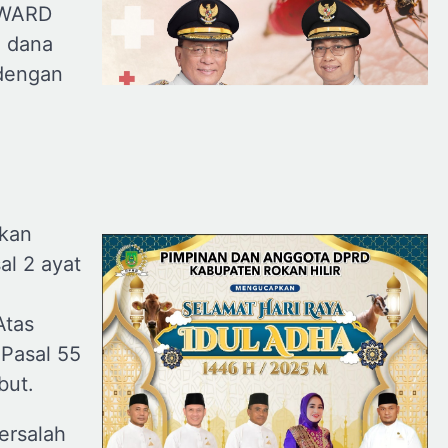
DWARD
n dana
 dengan
kan
al 2 ayat
Atas
Pasal 55
but.
ersalah