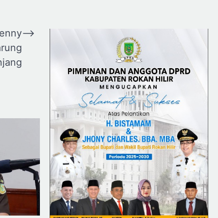
Benny
⟶
arung
njang