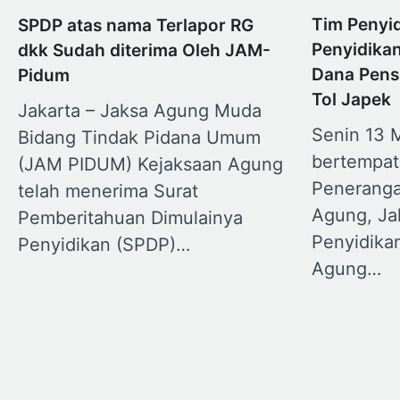
Tim Penyi
SPDP atas nama Terlapor RG
Penyidika
dkk Sudah diterima Oleh JAM-
Dana Pens
Pidum
Tol Japek
Jakarta – Jaksa Agung Muda
Senin 13 
Bidang Tindak Pidana Umum
bertempat
(JAM PIDUM) Kejaksaan Agung
Penerang
telah menerima Surat
Agung, Jak
Pemberitahuan Dimulainya
Penyidika
Penyidikan (SPDP)…
Agung…