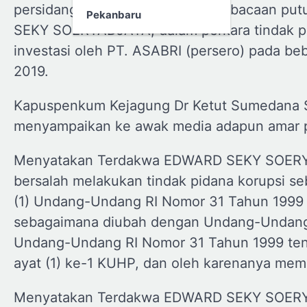
persidangan dengan agenda pembacaan putu
Pekanbaru
SEKY SOERYADJAYA, dalam perkara tindak pi
investasi oleh PT. ASABRI (persero) pada b
2019.
Kapuspenkum Kejagung Dr Ketut Sumedana S
menyampaikan ke awak media adapun amar p
Menyatakan Terdakwa EDWARD SEKY SOERYAD
bersalah melakukan tindak pidana korupsi s
(1) Undang-Undang RI Nomor 31 Tahun 1999 
sebagaimana diubah dengan Undang-Undang
Undang-Undang RI Nomor 31 Tahun 1999 tent
ayat (1) ke-1 KUHP, dan oleh karenanya mem
Menyatakan Terdakwa EDWARD SEKY SOERYAD