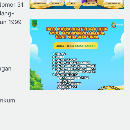
Nomor 31
dang-
un 1999
ngan
penkum