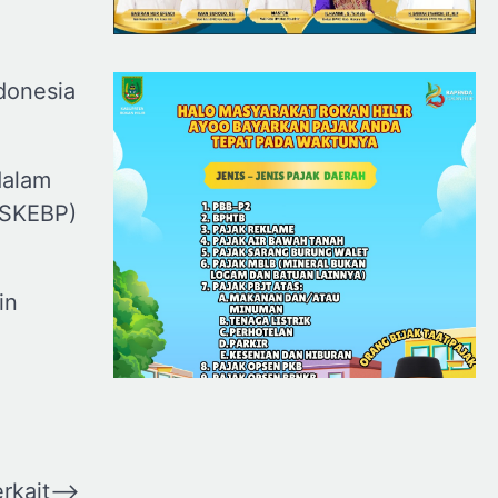
i
donesia
dalam
(SKEBP)
in
erkait
⟶