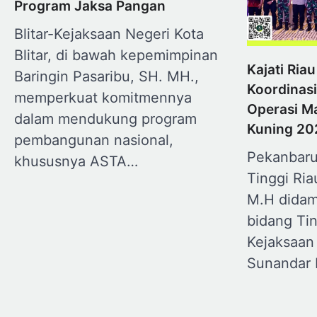
Program Jaksa Pangan
Blitar-Kejaksaan Negeri Kota
Blitar, di bawah kepemimpinan
Kajati Ria
Baringin Pasaribu, SH. MH.,
Koordinasi
memperkuat komitmennya
Operasi M
dalam mendukung program
Kuning 2
pembangunan nasional,
Pekanbaru
khususnya ASTA…
Tinggi Ria
M.H didam
bidang Ti
Kejaksaan 
Sunandar