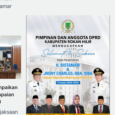
amar
mpaikan
apaian
3
jaksaan