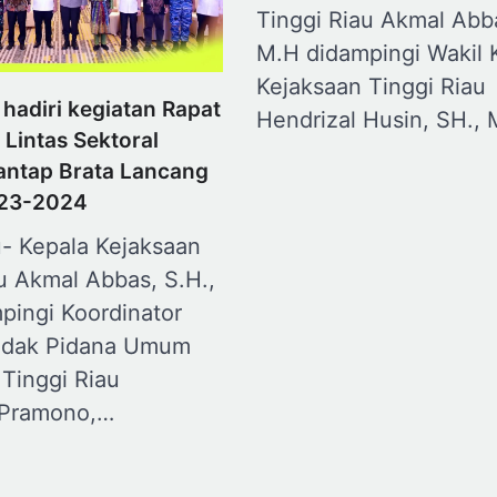
Tinggi Riau Akmal Abba
M.H didampingi Wakil 
Kejaksaan Tinggi Riau
u hadiri kegiatan Rapat
Hendrizal Husin, SH.,
 Lintas Sektoral
antap Brata Lancang
023-2024
- Kepala Kejaksaan
u Akmal Abbas, S.H.,
pingi Koordinator
ndak Pidana Umum
Tinggi Riau
 Pramono,…