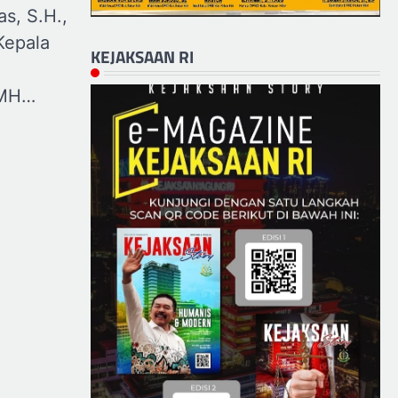
s, S.H.,
Kepala
KEJAKSAAN RI
 MH…