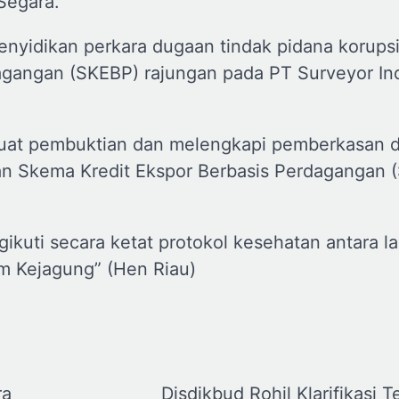
Segara.
penyidikan perkara dugaan tindak pidana korups
agangan (SKEBP) rajungan pada PT Surveyor In
kuat pembuktian dan melengkapi pemberkasan 
tan Skema Kredit Ekspor Berbasis Perdagangan 
kuti secara ketat protokol kesehatan antara la
 Kejagung” (Hen Riau)
ra
Disdikbud Rohil Klarifikasi T