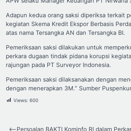
APW selaku Manager Keuangan PT Nirwana 
Adapun kedua orang saksi diperiksa terkait 
kegiatan Skema Kredit Ekspor Berbasis Perd
atas nama Tersangka AN dan Tersangka BI.
Pemeriksaan saksi dilakukan untuk memper
perkara dugaan tindak pidana korupsi kegia
rajungan pada PT Surveyor Indonesia.
Pemeriksaan saksi dilaksanakan dengan mengi
dengan menerapkan 3M.” Sumber Puspenkum
Views:
600
Navigasi
⟵
Persoalan BAKTI Kominfo RI dalam Perka