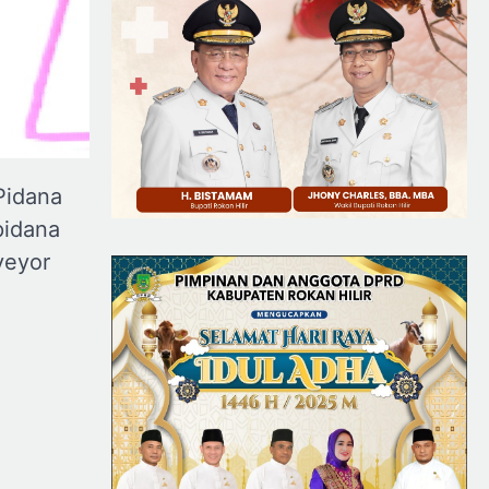
Pidana
pidana
veyor