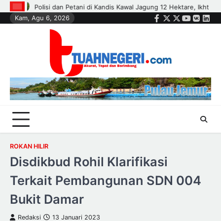
Skip
htiar Menjaga Ketahanan Pangan
KKIH Gelar Upgrading Leadership C
Kam, Agu 6, 2026
to
Facebook
Twitter
Instagram
Youtube
VK
Link
content
ROKAN HILIR
Disdikbud Rohil Klarifikasi
Terkait Pembangunan SDN 004
Bukit Damar
Redaksi
13 Januari 2023