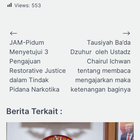
Views:
553
Navigasi
⟵
⟶
pos
JAM-Pidum
Tausiyah Ba’da
Menyetujui 3
Dzuhur oleh Ustadz
Pengajuan
Chairul Ichwan
Restorative Justice
tentang membaca
dalam Tindak
mengajarkan maka
Pidana Narkotika
ketenangan baginya
Berita Terkait :