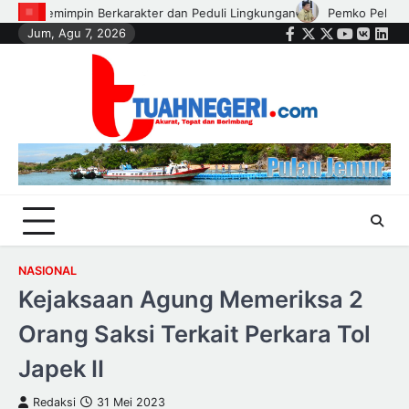
Skip
Pemko Pekanbaru Salurkan Bantuan Perlengkapan Sekolah
Jum, Agu 7, 2026
to
Facebook
Twitter
Instagram
Youtube
VK
Link
content
NASIONAL
Kejaksaan Agung Memeriksa 2
Orang Saksi Terkait Perkara Tol
Japek II
Redaksi
31 Mei 2023