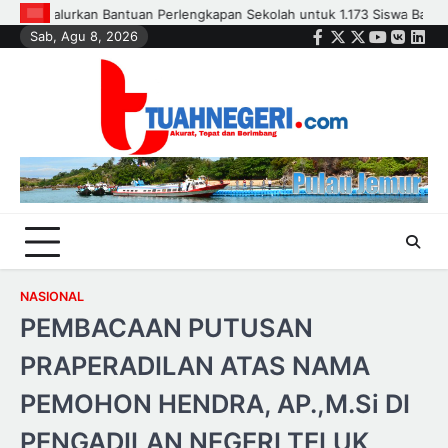
Skip
swa Baru PAUD Kurang Mampu
Polsek Kandis dan Petani Bersinergi
Sab, Agu 8, 2026
to
Facebook
Twitter
Instagram
Youtube
VK
Link
content
NASIONAL
PEMBACAAN PUTUSAN
PRAPERADILAN ATAS NAMA
PEMOHON HENDRA, AP.,M.Si DI
PENGADILAN NEGERI TELUK