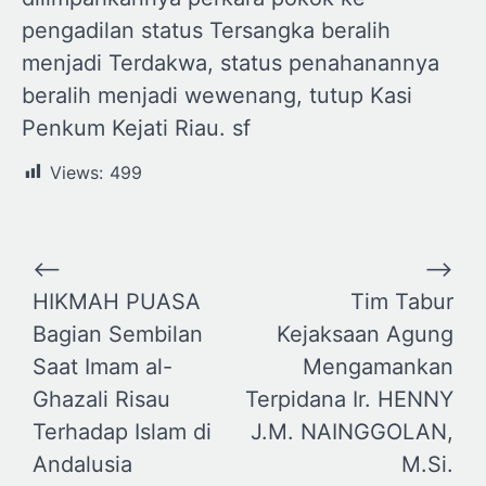
pengadilan status Tersangka beralih
menjadi Terdakwa, status penahanannya
beralih menjadi wewenang, tutup Kasi
Penkum Kejati Riau. sf
Views:
499
Navigasi
⟵
⟶
pos
HIKMAH PUASA
Tim Tabur
Bagian Sembilan
Kejaksaan Agung
Saat Imam al-
Mengamankan
Ghazali Risau
Terpidana Ir. HENNY
Terhadap Islam di
J.M. NAINGGOLAN,
Andalusia
M.Si.