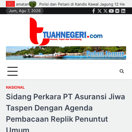
Skip
2 Hektare, Ikhtiar Menjaga Ketahanan Pangan
KKIH Gelar Upgrading 
Jum, Agu 7, 2026
to
Facebook
Twitter
Instagram
Youtube
VK
Link
content
NASIONAL
Sidang Perkara PT Asuransi Jiwa
Taspen Dengan Agenda
Pembacaan Replik Penuntut
Umum