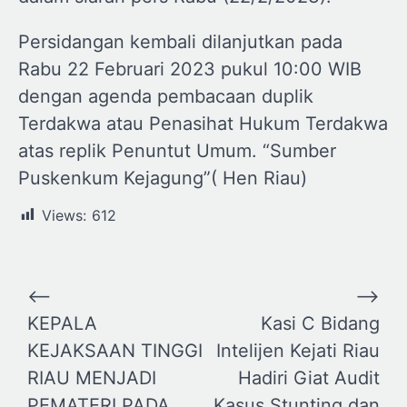
Persidangan kembali dilanjutkan pada
Rabu 22 Februari 2023 pukul 10:00 WIB
dengan agenda pembacaan duplik
Terdakwa atau Penasihat Hukum Terdakwa
atas replik Penuntut Umum. “Sumber
Puskenkum Kejagung”( Hen Riau)
Views:
612
Navigasi
⟵
⟶
pos
KEPALA
Kasi C Bidang
KEJAKSAAN TINGGI
Intelijen Kejati Riau
RIAU MENJADI
Hadiri Giat Audit
PEMATERI PADA
Kasus Stunting dan