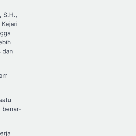
 S.H.,
 Kejari
ngga
ebih
s dan
lam
 satu
n benar-
erja