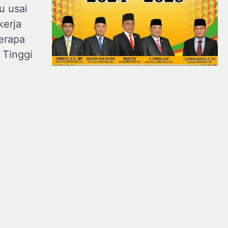
u usai
kerja
erapa
 Tinggi