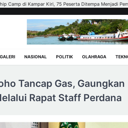
 Ditempa Menjadi Pemimpin Berkarakter dan Peduli Lingk
GALERI
NASIONAL
POLITIK
OLAHRAGA
TEKN
roho Tancap Gas, Gaungkan
alui Rapat Staff Perdana