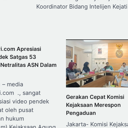
Koordinator Bidang Intelijen Kejati
i.com Apresiasi
dek Satgas 53
“Netralitas ASN Dalam
 – media
i.com ., sangat
Gerakan Cepat Komisi
iasi video pendek
Kejaksaan Merespon
t oleh pusat
Pengaduan
an hukum
Jakarta- Komisi Kejak
m) Kejaksaan Agung