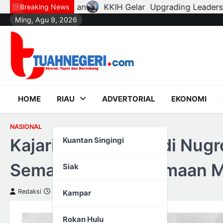
Skip
r Upgrading Leadership Camp di Kampar Kiri, 75 Peserta
Breaking News
Ming, Agu 9, 2026
to
content
HOME
RIAU
ADVERTORIAL
EKONOMI
NASIONAL
Kajari SBB Anto Widi Nug
Kuantan Singingi
Semangat Kebersamaan Mel
Siak
Redaksi
25 Juli 2025
Kampar
Rokan Hulu