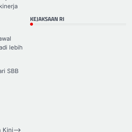
kinerja
KEJAKSAAN RI
awal
di lebih
ari SBB
 Kini
⟶