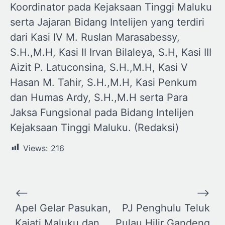
Koordinator pada Kejaksaan Tinggi Maluku
serta Jajaran Bidang Intelijen yang terdiri
dari Kasi IV M. Ruslan Marasabessy,
S.H.,M.H, Kasi II Irvan Bilaleya, S.H, Kasi III
Aizit P. Latuconsina, S.H.,M.H, Kasi V
Hasan M. Tahir, S.H.,M.H, Kasi Penkum
dan Humas Ardy, S.H.,M.H serta Para
Jaksa Fungsional pada Bidang Intelijen
Kejaksaan Tinggi Maluku. (Redaksi)
Views:
216
Navigasi
⟵
⟶
pos
Apel Gelar Pasukan,
PJ Penghulu Teluk
Kajati Maluku dan
Pulau Hilir Gandeng