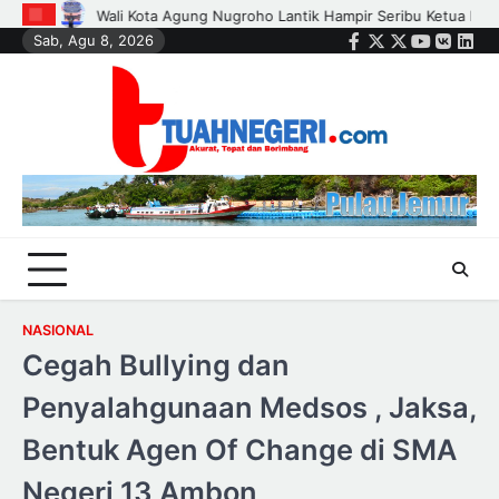
Skip
 Ketua RT, RW, dan Pengurus Dasa Wisma di Tujuh Kecamatan
Polis
Sab, Agu 8, 2026
to
Facebook
Twitter
Instagram
Youtube
VK
Link
content
NASIONAL
Cegah Bullying dan
Penyalahgunaan Medsos , Jaksa,
Bentuk Agen Of Change di SMA
Negeri 13 Ambon