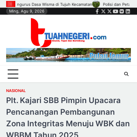
Skip
an Petani di Kandis Kawal Jagung 12 Hektare, Ikhtiar Menjaga Ketahanan
Ming, Agu 9, 2026
to
Facebook
Twitter
Instagram
Youtube
VK
Link
content
NASIONAL
Plt. Kajari SBB Pimpin Upacara
Pencanangan Pembangunan
Zona Integritas Menuju WBK dan
WBBM Tahun 2025