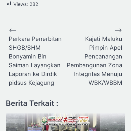
Views:
282
Navigasi
⟵
⟶
pos
Perkara Penerbitan
Kajati Maluku
SHGB/SHM
Pimpin Apel
Bonyamin Bin
Pencanangan
Saiman Layangkan
Pembangunan Zona
Laporan ke Dirdik
Integritas Menuju
pidsus Kejagung
WBK/WBBM
Berita Terkait :