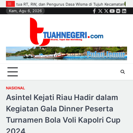
Skip
an
Polisi dan Petani di Kandis Kawal Jagung 12 Hektare, Ikhtiar Me
Kam, Agu 6, 2026
to
Facebook
Twitter
Instagram
Youtube
VK
Link
content
NASIONAL
Asintel Kejati Riau Hadir dalam
Kegiatan Gala Dinner Peserta
Turnamen Bola Voli Kapolri Cup
2024