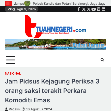
Skip
a Jagung Tetap Tumbuh untuk Ketahanan Pangan
Wali Kota Agung N
Ming, Agu 9, 2026
to
Facebook
Twitter
Instagram
Youtube
VK
Link
content
NASIONAL
Jam Pidsus Kejagung Periksa 3
orang saksi terakit Perkara
Komoditi Emas
Redaksi
16 Agustus 2024