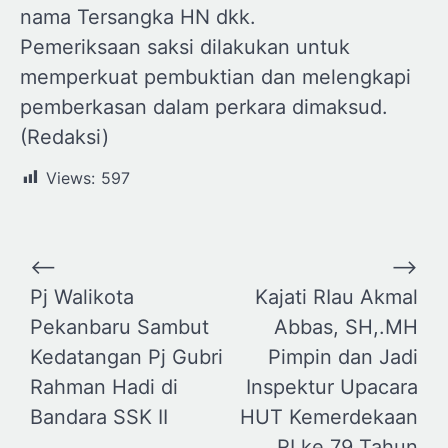
nama Tersangka HN dkk.
Pemeriksaan saksi dilakukan untuk
memperkuat pembuktian dan melengkapi
pemberkasan dalam perkara dimaksud.
(Redaksi)
Views:
597
Navigasi
⟵
⟶
pos
Pj Walikota
Kajati RIau Akmal
Pekanbaru Sambut
Abbas, SH,.MH
Kedatangan Pj Gubri
Pimpin dan Jadi
Rahman Hadi di
Inspektur Upacara
Bandara SSK II
HUT Kemerdekaan
RI ke 79 Tahun