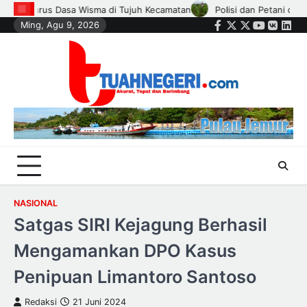
Skip
 Petani di Kandis Kawal Jagung 12 Hektare, Ikhtiar Menjaga Ketahanan P
Ming, Agu 9, 2026
to
Facebook
Twitter
Instagram
Youtube
VK
Link
content
NASIONAL
Satgas SIRI Kejagung Berhasil
Mengamankan DPO Kasus
Penipuan Limantoro Santoso
Redaksi
21 Juni 2024