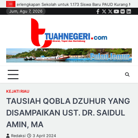
Skip
ng Mampu
Polsek Kandis dan Petani Bersinergi, Jaga Jagung Tetap
Jum, Agu 7, 2026
to
Facebook
Twitter
Instagram
Youtube
VK
Link
content
KEJATI RIAU
TAUSIAH QOBLA DZUHUR YANG
DISAMPAIKAN UST. DR. SAIDUL
AMIN, MA
Redaksi
3 April 2024