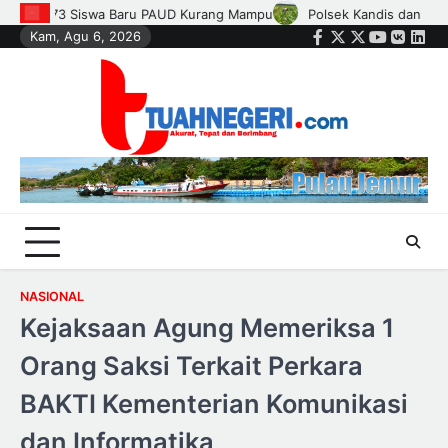
Skip
s dan Petani Bersinergi, Jaga Jagung Tetap Tumbuh untuk Ketahanan P
Kam, Agu 6, 2026
to
Facebook
Twitter
Instagram
Youtube
VK
Link
content
NASIONAL
Kejaksaan Agung Memeriksa 1
Orang Saksi Terkait Perkara
BAKTI Kementerian Komunikasi
dan Informatika