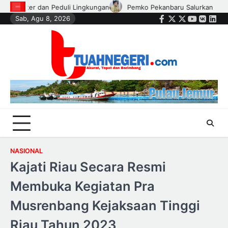
Skip
emko Pekanbaru Salurkan Bantuan Perlengkapan Sekolah untuk 1.173 
Sab, Agu 8, 2026
to
Facebook
Twitter
Instagram
Youtube
VK
Link
content
NASIONAL
Kajati Riau Secara Resmi
Membuka Kegiatan Pra
Musrenbang Kejaksaan Tinggi
Riau Tahun 2023