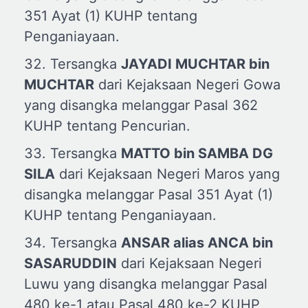
351 Ayat (1) KUHP tentang
Penganiayaan.
Tersangka
JAYADI MUCHTAR
b
in
MUCHTAR
dari Kejaksaan Negeri Gowa
yang disangka melanggar Pasal 362
KUHP tentang Pencurian.
Tersangka
MATTO
b
in SAMBA DG
SILA
dari Kejaksaan Negeri Maros yang
disangka melanggar Pasal 351 Ayat (1)
KUHP tentang Penganiayaan.
Tersangka
ANSAR
a
lias ANCA
b
in
SASARUDDIN
dari Kejaksaan Negeri
Luwu yang disangka melanggar Pasal
480 ke-1 atau Pasal 480 ke-2 KUHP