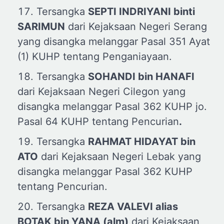
Tersangka
SEPTI INDRIYANI
b
inti
SARIMUN
dari Kejaksaan Negeri Serang
yang disangka melanggar Pasal 351 Ayat
(1) KUHP tentang Penganiayaan.
Tersangka
SOHANDI
b
in HANAFI
dari Kejaksaan Negeri Cilegon yang
disangka melanggar Pasal 362 KUHP jo.
Pasal 64 KUHP tentang Pencurian
.
Tersangka
RAHMAT HIDAYAT
b
in
ATO
dari Kejaksaan Negeri Lebak yang
disangka melanggar Pasal 362 KUHP
tentang Pencurian.
Tersangka
REZA VALEVI
a
lias
BOTAK
b
in YANA (
a
lm)
dari Kejaksaan