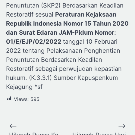
Penuntutan (SKP2) Berdasarkan Keadilan
Restoratif sesuai
Peraturan Kejaksaan
Republik Indonesia Nomor 15 Tahun 2020
dan
Surat Edaran JAM-Pidum Nomor:
01/E/EJP/02/2022
tanggal 10 Februari
2022 tentang Pelaksanaan Penghentian
Penuntutan Berdasarkan Keadilan
Restoratif sebagai perwujudan kepastian
hukum. (K.3.3.1) Sumber Kapuspenkum
Kejagung *sf
Views:
595
Navigasi
⟵
⟶
Hikmah Puasa Ke
Hikmah Puasa Hari