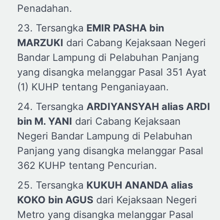
Penadahan.
Tersangka
EMIR PASHA
b
in
MARZUKI
dari Cabang Kejaksaan Negeri
Bandar Lampung di Pelabuhan Panjang
yang disangka melanggar Pasal 351 Ayat
(1) KUHP tentang Penganiayaan.
Tersangka
ARDIYANSYAH
a
lias ARDI
b
in M. YANI
dari Cabang Kejaksaan
Negeri Bandar Lampung di Pelabuhan
Panjang yang disangka melanggar Pasal
362 KUHP tentang Pencurian.
Tersangka
KUKUH ANANDA
a
lias
KOKO
b
in AGUS
dari Kejaksaan Negeri
Metro yang disangka melanggar Pasal