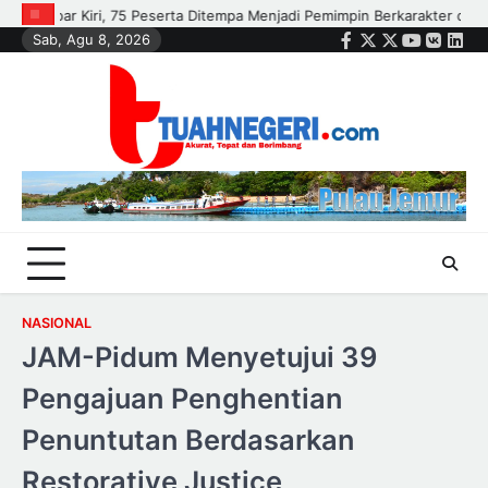
Skip
 Pemimpin Berkarakter dan Peduli Lingkungan
Pemko Pekanbaru Sal
Sab, Agu 8, 2026
to
Facebook
Twitter
Instagram
Youtube
VK
Link
content
NASIONAL
JAM-Pidum Menyetujui 39
Pengajuan Penghentian
Penuntutan Berdasarkan
Restorative Justice