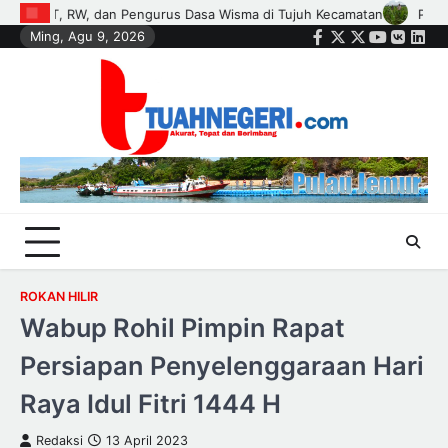
Skip
Polisi dan Petani di Kandis Kawal Jagung 12 Hektare, Ikhtiar Menj
Ming, Agu 9, 2026
to
Facebook
Twitter
Instagram
Youtube
VK
Link
content
ROKAN HILIR
Wabup Rohil Pimpin Rapat
Persiapan Penyelenggaraan Hari
Raya Idul Fitri 1444 H
Redaksi
13 April 2023