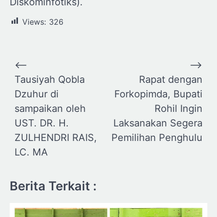
Diskominfotiks).
Views:
326
Navigasi
⟵
⟶
pos
Tausiyah Qobla
Rapat dengan
Dzuhur di
Forkopimda, Bupati
sampaikan oleh
Rohil Ingin
UST. DR. H.
Laksanakan Segera
ZULHENDRI RAIS,
Pemilihan Penghulu
LC. MA
Berita Terkait :