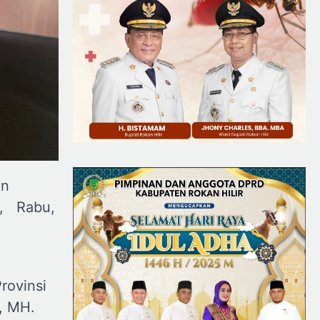
an
4H, Rabu,
rovinsi
., MH.