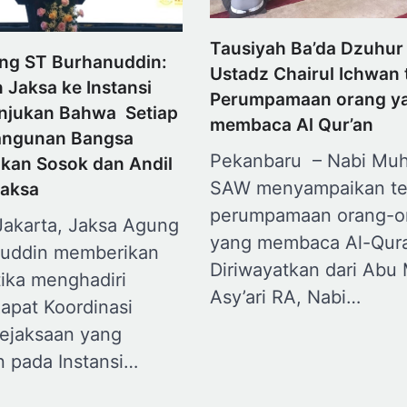
Tausiyah Ba’da Dzuhur
ng ST Burhanuddin:
Ustadz Chairul Ichwan 
Jaksa ke Instansi
Perumpamaan orang y
njukan Bahwa Setiap
membaca Al Qur’an
angunan Bangsa
Pekanbaru – Nabi M
an Sosok dan Andil
SAW menyampaikan te
Jaksa
perumpamaan orang-o
Jakarta, Jaksa Agung
yang membaca Al-Qur
uddin memberikan
Diriwayatkan dari Abu
tika menghadiri
Asy’ari RA, Nabi…
apat Koordinasi
ejaksaan yang
n pada Instansi…