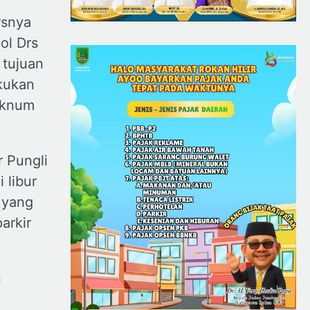
rsnya
ol Drs
 tujuan
akukan
 oknum
r Pungli
 libur
 yang
arkir
n