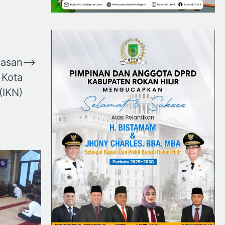
hasan
⟶
 Kota
(IKN)