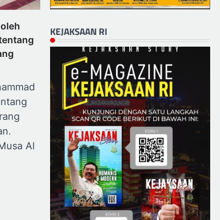
 oleh
KEJAKSAAN RI
tentang
ang
uhammad
ntang
rang
an.
 Musa Al