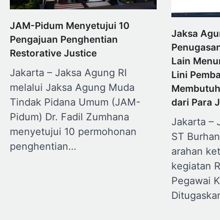
JAM-Pidum Menyetujui 10
Jaksa Agu
Pengajuan Penghentian
Penugasan 
Restorative Justice
Lain Menu
Jakarta – Jaksa Agung RI
Lini Pemb
melalui Jaksa Agung Muda
Membutuhk
Tindak Pidana Umum (JAM-
dari Para 
Pidum) Dr. Fadil Zumhana
Jakarta – 
menyetujui 10 permohonan
ST Burhan
penghentian…
arahan ke
kegiatan R
Pegawai K
Ditugaska