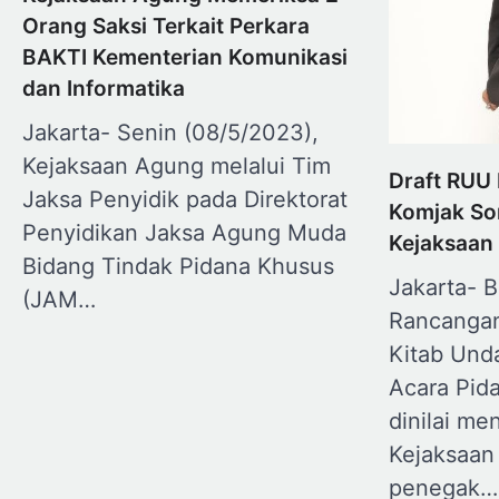
Orang Saksi Terkait Perkara
BAKTI Kementerian Komunikasi
dan Informatika
Jakarta- Senin (08/5/2023),
Kejaksaan Agung melalui Tim
Draft RUU
Jaksa Penyidik pada Direktorat
Komjak So
Penyidikan Jaksa Agung Muda
Kejaksaan
Bidang Tindak Pidana Khusus
Jakarta- B
(JAM…
Rancanga
Kitab Un
Acara Pid
dinilai me
Kejaksaan
penegak…