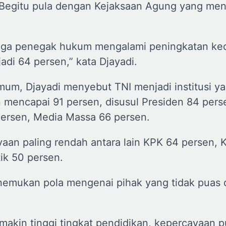
. Begitu pula dengan Kejaksaan Agung yang me
aga penegak hukum mengalami peningkatan kec
di 64 persen,” kata Djayadi.
mum, Djayadi menyebut TNI menjadi institusi y
 mencapai 91 persen, disusul Presiden 84 pers
persen, Media Massa 66 persen.
an paling rendah antara lain KPK 64 persen, K
tik 50 persen.
menemukan pola mengenai pihak yang tidak puas
makin tinggi tingkat pendidikan, kepercayaan p