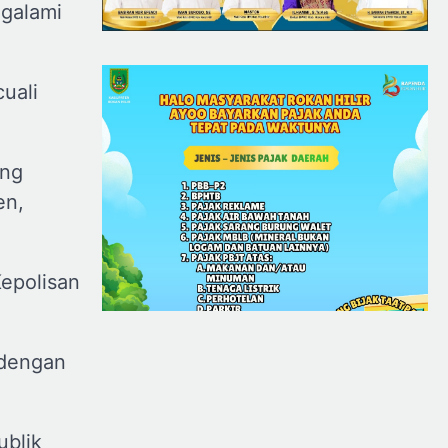
ngalami
uali
ang
en,
epolisan
 dengan
ublik