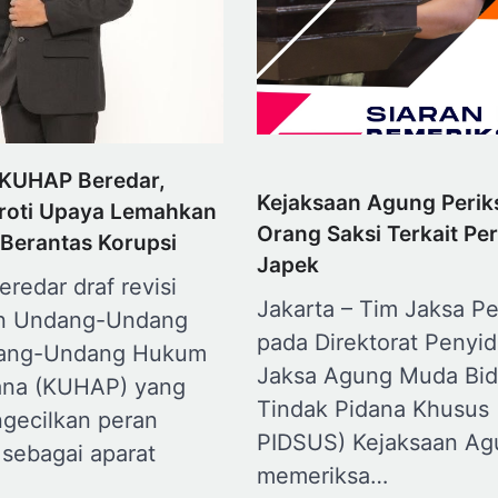
 KUHAP Beredar,
Kejaksaan Agung Perik
roti Upaya Lemahkan
Orang Saksi Terkait Per
 Berantas Korupsi
Japek
eredar draf revisi
Jakarta – Tim Jaksa Pe
n Undang-Undang
pada Direktorat Penyid
dang-Undang Hukum
Jaksa Agung Muda Bi
ana (KUHAP) yang
Tindak Pidana Khusus
ngecilkan peran
PIDSUS) Kejaksaan Ag
 sebagai aparat
memeriksa…