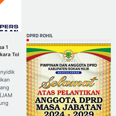
DPRD ROHIL
sa 1
kara Tol
nyidik
ikan
dang
 (JAM
ung