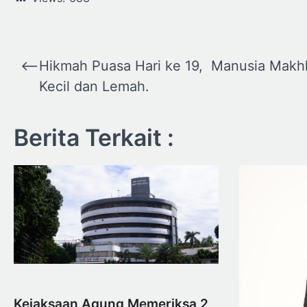
Navigasi
⟵
Hikmah Puasa Hari ke 19, Manusia Makh
pos
Kecil dan Lemah.
Berita Terkait :
Kejaksaan Agung Memeriksa 2