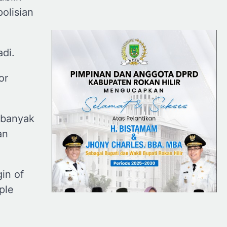
olisian
adi.
or
ebanyak
an
in of
ple