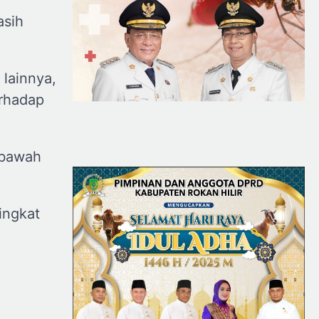
asih
lainnya,
erhadap
rbawah
ingkat