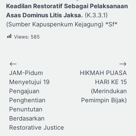
Keadilan Restoratif Sebagai Pelaksanaan
Asas Dominus Litis Jaksa.
(K.3.3.1)
(Sumber Kapuspenkum Kejagung) *Sf*
Views:
585
Navigasi
⟵
⟶
pos
JAM-Pidum
HIKMAH PUASA
Menyetujui 19
HARI KE 15
Pengajuan
(Merindukan
Penghentian
Pemimpin Bijak)
Penuntutan
Berdasarkan
Restorative Justice