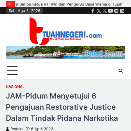
Skip
sma di Tujuh Kecamatan
Polisi dan Petani di Kandis Kawal Jagung 
Sab, Agu 8, 2026
to
Facebook
Twitter
Instagram
Youtube
VK
Link
content
NASIONAL
JAM-Pidum Menyetujui 6
Pengajuan Restorative Justice
Dalam Tindak Pidana Narkotika
Redaksi
6 April 2023