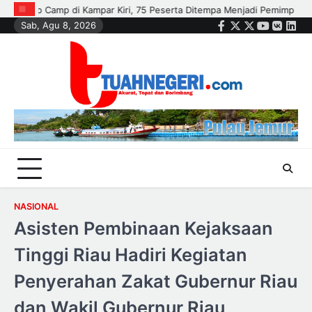
Skip
Ditempa Menjadi Pemimpin Berkarakter dan Peduli Lingkungan
Pemk
Sab, Agu 8, 2026
to
Facebook
Twitter
Instagram
Youtube
VK
Link
content
NASIONAL
Asisten Pembinaan Kejaksaan
Tinggi Riau Hadiri Kegiatan
Penyerahan Zakat Gubernur Riau
dan Wakil Gubernur Riau