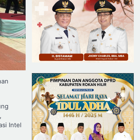
han
ung
,
i Intel