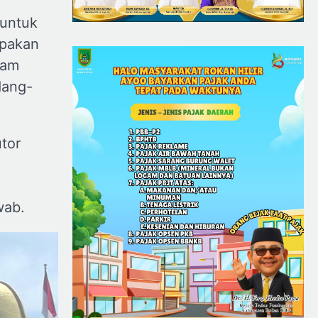
 untuk
upakan
lam
dang-
tor
wab.