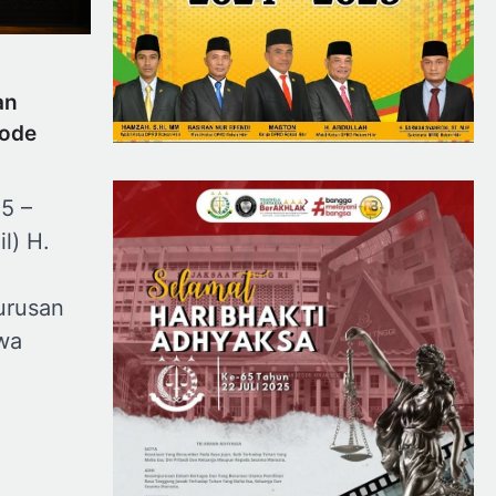
an
iode
25 –
l) H.
n
urusan
wa