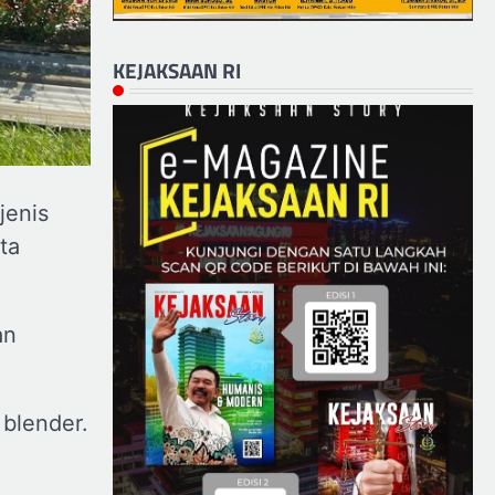
KEJAKSAAN RI
jenis
ta
an
blender.