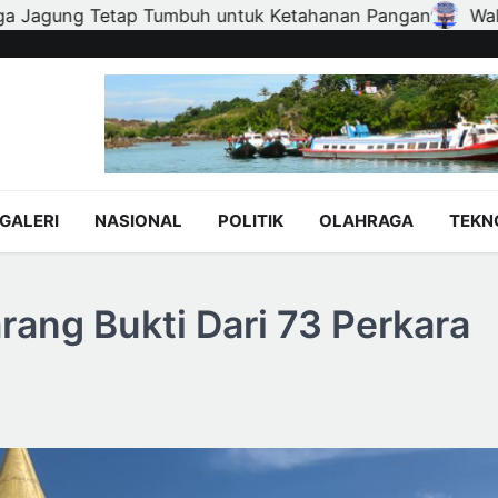
n
Wali Kota Agung Nugroho Lantik Hampir Seribu Ketu
GALERI
NASIONAL
POLITIK
OLAHRAGA
TEKN
rang Bukti Dari 73 Perkara