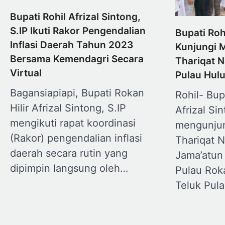
Bupati Rohil Afrizal Sintong,
S.IP Ikuti Rakor Pengendalian
Bupati Roh
Inflasi Daerah Tahun 2023
Kunjungi 
Bersama Kemendagri Secara
Thariqat 
Virtual
Pulau Hul
Bagansiapiapi, Bupati Rokan
Rohil- Bup
Hilir Afrizal Sintong, S.IP
Afrizal Si
mengikuti rapat koordinasi
mengunjun
(Rakor) pengendalian inflasi
Thariqat 
daerah secara rutin yang
Jama’atun
dipimpin langsung oleh…
Pulau Rok
Teluk Pul