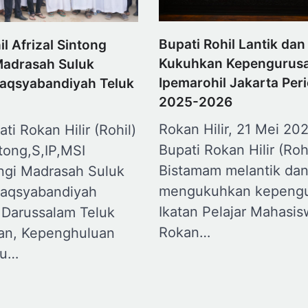
Bupati Rohil Lantik dan
il Afrizal Sintong
Kukuhkan Kepengurus
Madrasah Suluk
Ipemarohil Jakarta Per
Naqsyabandiyah Teluk
2025-2026
u
Rokan Hilir, 21 Mei 20
ati Rokan Hilir (Rohil)
Bupati Rokan Hilir (Rohi
ntong,S,IP,MSI
Bistamam melantik da
gi Madrasah Suluk
mengukuhkan kepeng
Naqsyabandiyah
Ikatan Pelajar Mahasis
 Darussalam Teluk
Rokan…
an, Kepenghuluan
au…