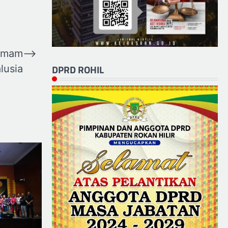
 Imam
⟶
DPRD ROHIL
lusia