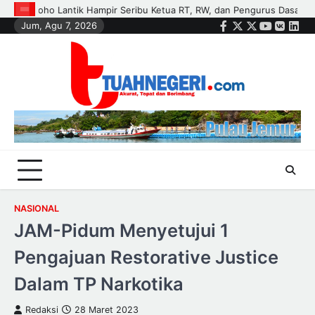
Skip
Dasa Wisma di Tujuh Kecamatan
Polisi dan Petani di Kandis Kawal J
Jum, Agu 7, 2026
to
Facebook
Twitter
Instagram
Youtube
VK
Link
content
NASIONAL
JAM-Pidum Menyetujui 1
Pengajuan Restorative Justice
Dalam TP Narkotika
Redaksi
28 Maret 2023