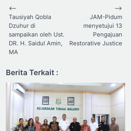
Navigasi
⟵
⟶
pos
Tausiyah Qobla
JAM-Pidum
Dzuhur di
menyetujui 13
sampaikan oleh Ust.
Pengajuan
DR. H. Saidul Amin,
Restorative Justice
MA
Berita Terkait :