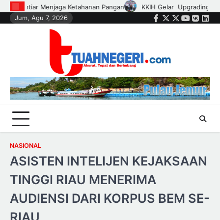
Skip
KKIH Gelar Upgrading Leadership Camp di Kampar Kiri, 75 Peserta
Jum, Agu 7, 2026
to
Facebook
Twitter
Instagram
Youtube
VK
Link
content
NASIONAL
ASISTEN INTELIJEN KEJAKSAAN
TINGGI RIAU MENERIMA
AUDIENSI DARI KORPUS BEM SE-
RIAU