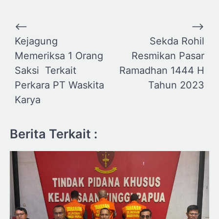
Navigasi
⟵
⟶
pos
Kejagung
Sekda Rohil
Memeriksa 1 Orang
Resmikan Pasar
Saksi Terkait
Ramadhan 1444 H
Perkara PT Waskita
Tahun 2023
Karya
Berita Terkait :