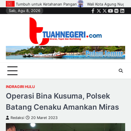
Skip
Nugroho Lantik Hampir Seribu Ketua RT, RW, dan Pengurus Dasa Wisma 
Sab, Agu 8, 2026
to
Facebook
Twitter
Instagram
Youtube
VK
Link
content
INDRAGIRI HULU
Operasi Bina Kusuma, Polsek
Batang Cenaku Amankan Miras
Redaksi
20 Maret 2023