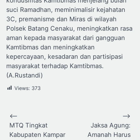
kondusifitas Kamtibmas menjelang bulan
suci Ramadhan, meminimalisir kejahatan
3C, premanisme dan Miras di wilayah
Polsek Batang Cenaku, meningkatkan rasa
aman kepada masyarakat dari gangguan
Kamtibmas dan meningkatkan
kepercayaan, kesadaran dan partisipasi
masyarakat terhadap Kamtibmas.
(A.Rustandi)
Views:
373
Navigasi
⟵
⟶
pos
MTQ Tingkat
Jaksa Agung:
Kabupaten Kampar
Amanah Harus