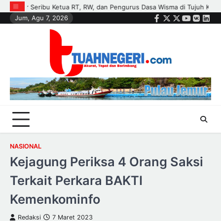
Skip
i Tujuh Kecamatan
Polisi dan Petani di Kandis Kawal Jagung 12 Hek
Jum, Agu 7, 2026
to
Facebook
Twitter
Instagram
Youtube
VK
Link
content
NASIONAL
Kejagung Periksa 4 Orang Saksi
Terkait Perkara BAKTI
Kemenkominfo
Redaksi
7 Maret 2023