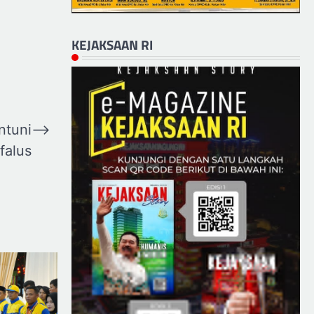
KEJAKSAAN RI
ntuni
⟶
falus