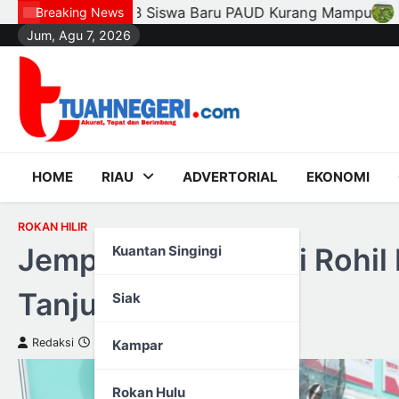
Skip
Kurang Mampu
Polsek Kandis dan Petani Bersinergi, 
Breaking News
Jum, Agu 7, 2026
to
content
HOME
RIAU
ADVERTORIAL
EKONOMI
ROKAN HILIR
Jemput Bola, Bupati Rohi
Kuantan Singingi
Tanjung Medan
Siak
Redaksi
4 Maret 2023
Kampar
Rokan Hulu