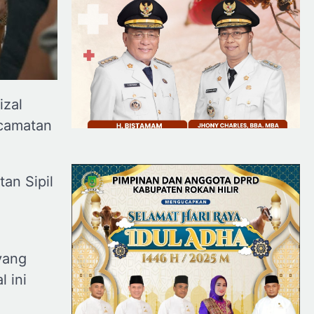
izal
camatan
an Sipil
yang
 ini