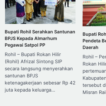
Bupati Rohil Serahkan Santunan
Bupati Roh
BPJS Kepada Almarhum
Pendeta B
Pegawai Satpol PP
Daerah
Rohil – Bupati Rokan Hilir
Rohil – P
(Rohil) Afrizal Sintong SIP
Rokan Hili
secara langsung menyerahkan
pertemuan
santunan BPJS
Kabupaten
ketenagakerjaan sebesar Rp 42
tersebut 
juta kepada keluarga…
Misran Rai