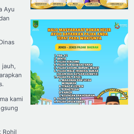
a Ayu
 dan
Dinas
 jauh,
harapkan
s.
ama kami
angsung
 Rohil