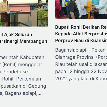
Bupati Rohil Berikan R
Kepada Atlet Berpresta
il Ajak Seluruh
Porprov Riau di Kuansi
ersinergi Membangun
Bagansiapiapi – Pekan
Olahraga Provinsi (Por
emerintah Kabupaten
Riau telah usai dilaks
r (Rohil) menggelar
pada 12 hingga 22 No
 Pendeta se-
2022 yang lalu di Kab
 Rohil. Pertemuan
dipusatkan di Gedung
s, Bagansiapiapi,…