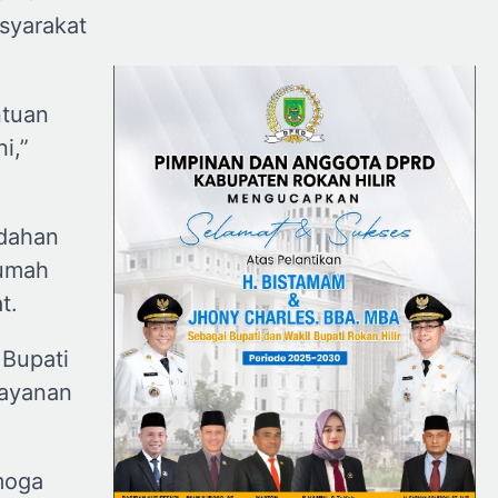
asyarakat
ntuan
i,”
udahan
rumah
t.
 Bupati
layanan
moga