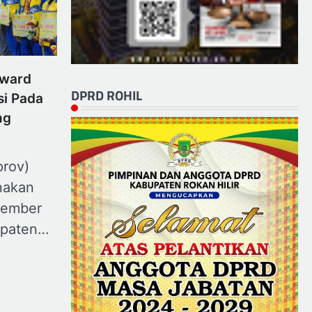
eward
DPRD ROHIL
si Pada
ng
prov)
anakan
vember
upaten…