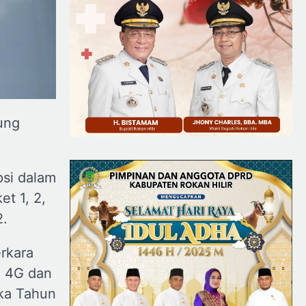
ung
psi dalam
t 1, 2,
2.
erkara
) 4G dan
ika Tahun