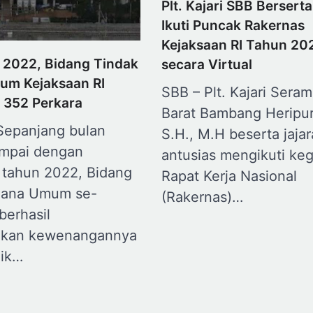
Plt. Kajari SBB Bersert
Ikuti Puncak Rakernas
Kejaksaan RI Tahun 20
 2022, Bidang Tindak
secara Virtual
um Kejaksaan RI
SBB – Plt. Kajari Sera
 352 Perkara
Barat Bambang Heripu
 Sepanjang bulan
S.H., M.H beserta jaja
ampai dengan
antusias mengikuti keg
tahun 2022, Bidang
Rapat Kerja Nasional
dana Umum se-
(Rakernas)…
berhasil
akan kewenangannya
aik…