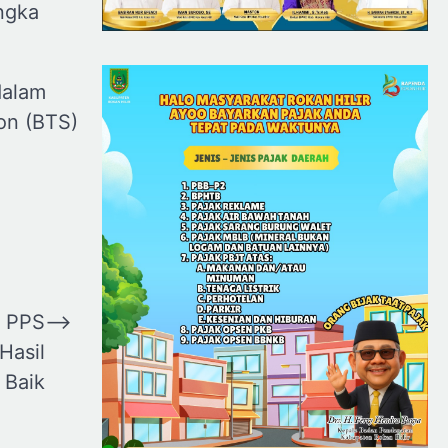
ngka
dalam
ion (BTS)
n PPS
⟶
Hasil
 Baik