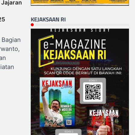
a Jajaran
KEJAKSAAN RI
25
m Bagian
rwanto,
ran
iatan