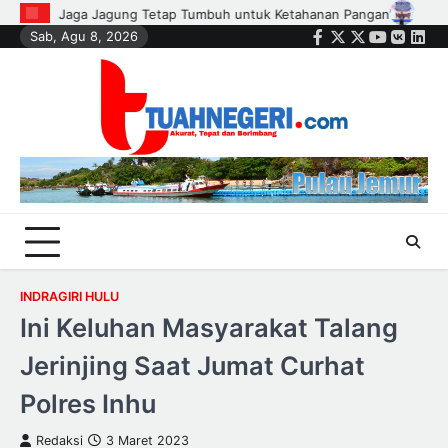
Skip
n
Wali Kota Agung Nugroho Lantik Hampir Seribu Ketua RT, RW, da
Sab, Agu 8, 2026
to
Facebook
Twitter
Instagram
Youtube
VK
Link
content
INDRAGIRI HULU
Ini Keluhan Masyarakat Talang
Jerinjing Saat Jumat Curhat
Polres Inhu
Redaksi
3 Maret 2023