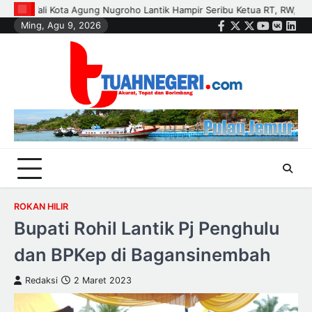
Skip
 Ketua RT, RW, dan Pengurus Dasa Wisma di Tujuh Kecamatan
Polis
Ming, Agu 9, 2026
to
Facebook
Twitter
Instagram
Youtube
VK
Link
content
ROKAN HILIR
Bupati Rohil Lantik Pj Penghulu
dan BPKep di Bagansinembah
Redaksi
2 Maret 2023