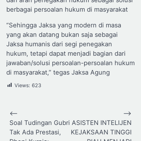
dan arah penegakan hukum sebagai solusi
berbagai persoalan hukum di masyarakat
“Sehingga Jaksa yang modern di masa
yang akan datang bukan saja sebagai
Jaksa humanis dari segi penegakan
hukum, tetapi dapat menjadi bagian dari
jawaban/solusi persoalan-persoalan hukum
di masyarakat,” tegas Jaksa Agung
Views:
623
Navigasi
⟵
⟶
pos
Soal Tudingan Gubri
ASISTEN INTELIJEN
Tak Ada Prestasi,
KEJAKSAAN TINGGI