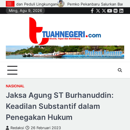
Skip
Pemko Pekanbaru Salurkan Bantuan Perlengkapan Sekolah untuk 1
Ming, Agu 9, 2026
to
Facebook
Twitter
Instagram
Youtube
VK
Link
content
NASIONAL
Jaksa Agung ST Burhanuddin:
Keadilan Substantif dalam
Penegakan Hukum
Redaksi
26 Februari 2023