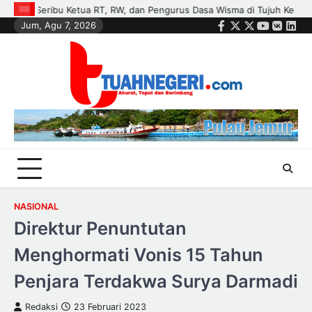
Skip
juh Kecamatan
Polisi dan Petani di Kandis Kawal Jagung 12 Hektare
Jum, Agu 7, 2026
to
Facebook
Twitter
Instagram
Youtube
VK
Link
content
NASIONAL
Direktur Penuntutan
Menghormati Vonis 15 Tahun
Penjara Terdakwa Surya Darmadi
Redaksi
23 Februari 2023