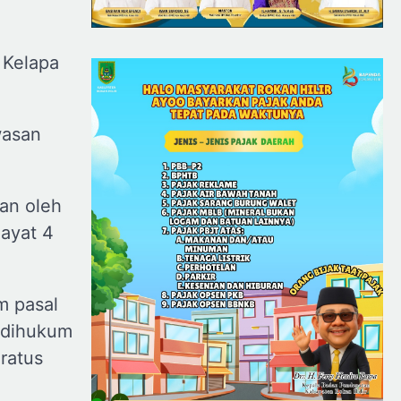
 Kelapa
wasan
an oleh
 ayat 4
m pasal
, dihukum
ratus