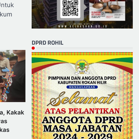
Untuk
ukum
DPRD ROHIL
a, Kakak
was
kas