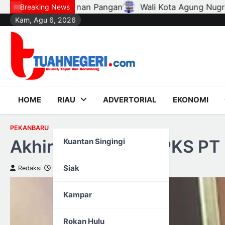
Skip
i Kota Agung Nugroho Lantik Hampir Seribu Ketua RT, RW
Breaking News
Kam, Agu 6, 2026
to
content
HOME
RIAU
ADVERTORIAL
EKONOMI
PEKANBARU
Akhirnya, Direktur PKS P
Kuantan Singingi
Siak
Redaksi
17 Februari 2023
Kampar
Rokan Hulu