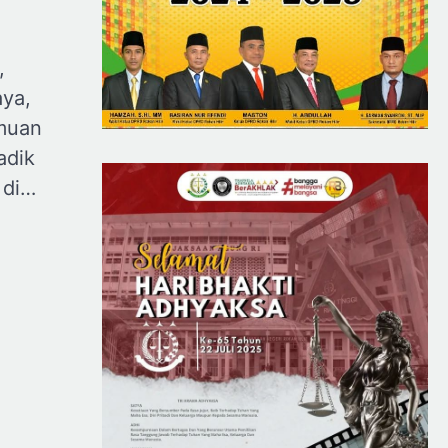
,
ya,
muan
adik
 di…