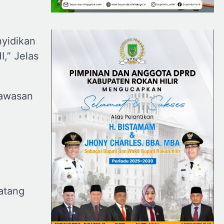
nyidikan
,” Jelas
gawasan
atang