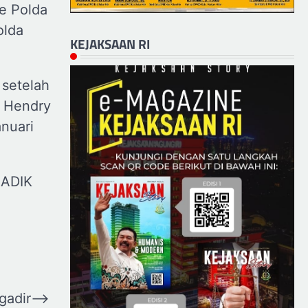
e Polda
olda
KEJAKSAAN RI
 setelah
k Hendry
anuari
RADIK
gadir
⟶